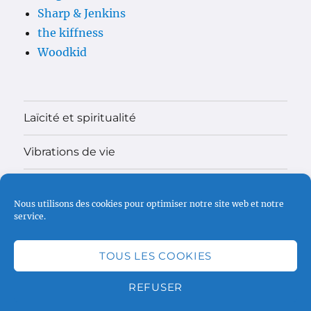
Sharp & Jenkins
the kiffness
Woodkid
Laïcité et spiritualité
Vibrations de vie
Théologie
Nous utilisons des cookies pour optimiser notre site web et notre
service.
Madame
Faire un don
TOUS LES COOKIES
REFUSER
www.haku.fr
Politique de cookies (UE)
Fièrement