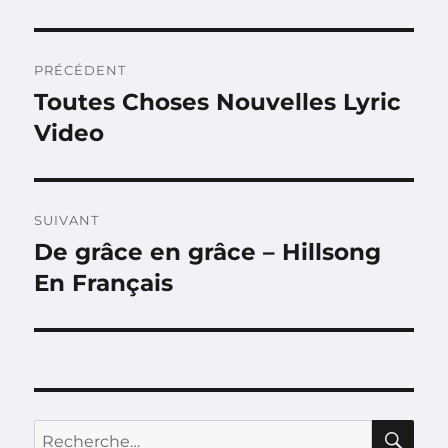
Navigation
PRÉCÉDENT
de
Toutes Choses Nouvelles Lyric
Publication
précédente :
Video
l’article
SUIVANT
De grâce en grâce – Hillsong
Publication
suivante :
En Français
RE
Recherche