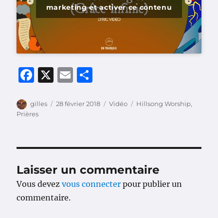
marketing et activer ce contenu
F
X
E
P
a
m
a
c
ai
rt
Auteur
Publié
Format
Catégories
gilles
28 février 2018
Vidéo
Hillsong Worship
,
le
Prières
e
l
a
b
g
o
er
o
Laisser un commentaire
k
Vous devez
vous connecter
pour publier un
commentaire.