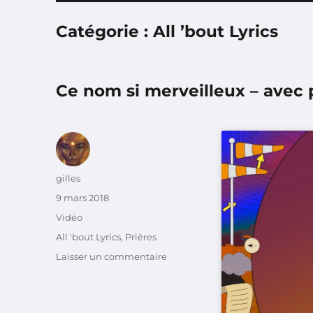
Catégorie :
All ’bout Lyrics
Ce nom si merveilleux – avec 
Auteur
gilles
Publié
9 mars 2018
le
Format
Vidéo
Catégories
All 'bout Lyrics
,
Prières
sur
Laisser un commentaire
Ce
nom
si