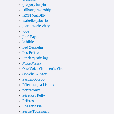
gregory turpin
Hillsong Worship
IRON MAIDEN
isabelle gaborio
Jean-Marie Vitry
jooe
José Payet
la bible
Led Zeppelin
Les Prêtres
Lindsey Stirling
Mike Massy
One Voice Children's Choir
Ophélie Winter
Pascal Obispo
Pélerinage à Lisieux
pentatonix
Père Ray Kelly
Prières
Rossana Pia
Serge Toussaint