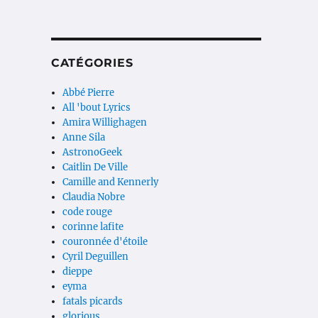
CATÉGORIES
Abbé Pierre
All 'bout Lyrics
Amira Willighagen
Anne Sila
AstronoGeek
Caitlin De Ville
Camille and Kennerly
Claudia Nobre
code rouge
corinne lafite
couronnée d'étoile
Cyril Deguillen
dieppe
eyma
fatals picards
glorious