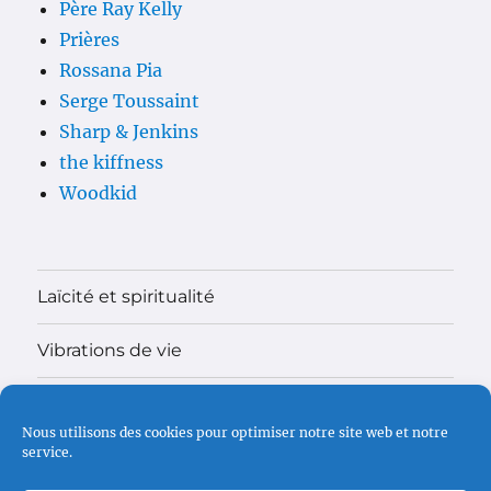
Père Ray Kelly
Prières
Rossana Pia
Serge Toussaint
Sharp & Jenkins
the kiffness
Woodkid
Laïcité et spiritualité
Vibrations de vie
Théologie
Nous utilisons des cookies pour optimiser notre site web et notre
service.
Madame