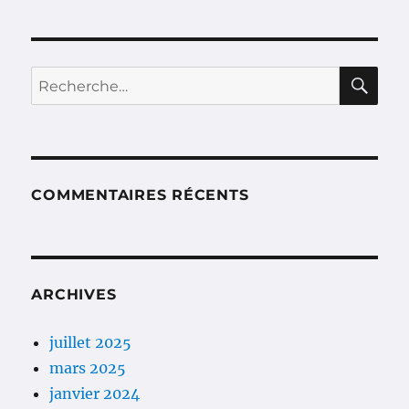
b
g
Twins
–
o
er
Camille
o
and
RE
Recherche
Kennerly
k
pour :
COMMENTAIRES RÉCENTS
ARCHIVES
juillet 2025
mars 2025
janvier 2024