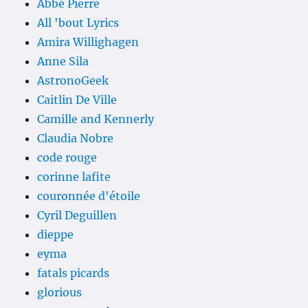
Abbé Pierre
All 'bout Lyrics
Amira Willighagen
Anne Sila
AstronoGeek
Caitlin De Ville
Camille and Kennerly
Claudia Nobre
code rouge
corinne lafite
couronnée d'étoile
Cyril Deguillen
dieppe
eyma
fatals picards
glorious