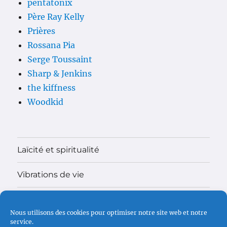
pentatonix
Père Ray Kelly
Prières
Rossana Pia
Serge Toussaint
Sharp & Jenkins
the kiffness
Woodkid
Laïcité et spiritualité
Vibrations de vie
Théologie
Nous utilisons des cookies pour optimiser notre site web et notre
service.
Madame