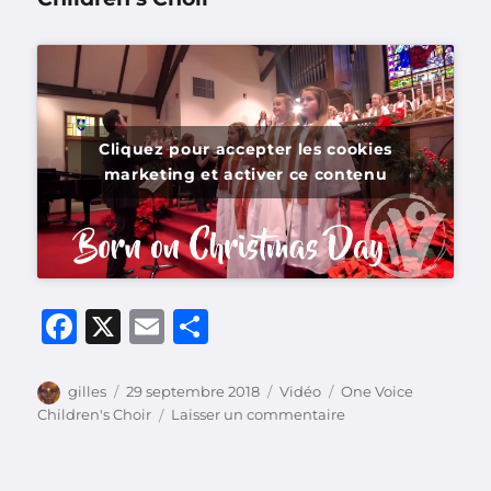
Cliquez pour accepter les cookies
marketing et activer ce contenu
F
X
E
P
a
m
a
c
ai
rt
Auteur
Publié
Format
Catégories
gilles
29 septembre 2018
Vidéo
One Voice
le
sur
Children's Choir
Laisser un commentaire
e
l
a
Born
b
g
on
Christmas