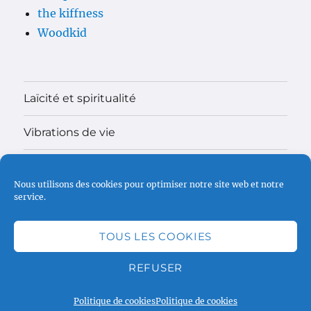
the kiffness
Woodkid
Laïcité et spiritualité
Vibrations de vie
Théologie
Nous utilisons des cookies pour optimiser notre site web et notre
service.
Madame
Faire un don
TOUS LES COOKIES
REFUSER
www.haku.fr
Politique de cookies (UE)
Fièrement
propulsé par WordPress
Politique de cookies
Politique de cookies