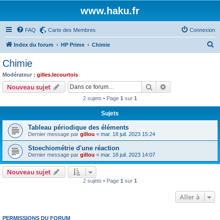
www.haku.fr
FAQ
Carte des Membres
Connexion
R
Index du forum
HP Prime
Chimie
e
Chimie
c
Modérateur :
gilles.lecourtois
h
Rechercher
Recherche avanc
Nouveau sujet
e
2 sujets • Page
1
sur
1
r
Sujets
c
Tableau périodique des éléments
h
Dernier message par
gillou
«
mar. 18 juil. 2023 15:24
e
Stoechiométrie d'une réaction
r
Dernier message par
gillou
«
mar. 18 juil. 2023 14:07
Nouveau sujet
2 sujets • Page
1
sur
1
Aller à
PERMISSIONS DU FORUM