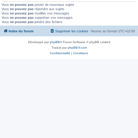
Vous
ne pouvez pas
poster de nouveaux sujets
Vous
ne pouvez pas
répondre aux sujets
Vous
ne pouvez pas
modifier vos messages
Vous
ne pouvez pas
supprimer vos messages
Vous
ne pouvez pas
joindre des fichiers
Index du forum
Supprimer les cookies
Heures au format
UTC+02:00
Développé par
phpBB
® Forum Software © phpBB Limited
Traduit par
phpBB-fr.com
Confidentialité
|
Conditions