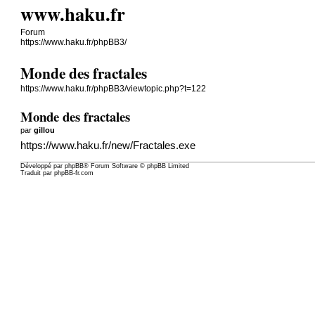
www.haku.fr
Forum
https://www.haku.fr/phpBB3/
Monde des fractales
https://www.haku.fr/phpBB3/viewtopic.php?t=122
Monde des fractales
par
gillou
https://www.haku.fr/new/Fractales.exe
Développé par
phpBB
® Forum Software © phpBB Limited
Traduit par
phpBB-fr.com