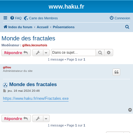
www.haku.fr
FAQ
Carte des Membres
Connexion
R
Index du forum
Accueil
Présentations
e
Monde des fractales
c
Modérateur :
gilles.lecourtois
h
Rechercher
Recherche 
Répondre
e
1 message • Page
1
sur
1
r
gillou
c
Administrateur du site
h
Monde des fractales
e
M
jeu. 16 mai 2024 20:46
r
e
s
https://www.haku.fr/new/Fractales.exe
s
a
g
e
Répondre
1 message • Page
1
sur
1