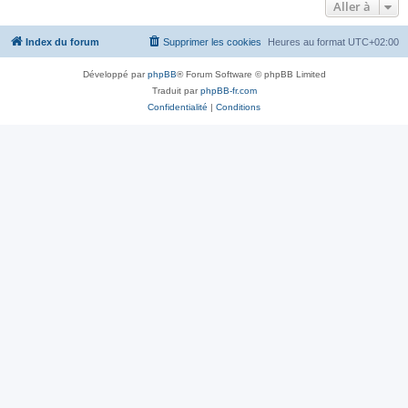
Aller à
Index du forum
Supprimer les cookies
Heures au format
UTC+02:00
Développé par
phpBB
® Forum Software © phpBB Limited
Traduit par
phpBB-fr.com
Confidentialité
|
Conditions