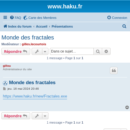
www.haku.fr
FAQ
Carte des Membres
Connexion
R
Index du forum
Accueil
Présentations
e
Monde des fractales
c
Modérateur :
gilles.lecourtois
h
Rechercher
Recherche 
Répondre
e
1 message • Page
1
sur
1
r
gillou
c
Administrateur du site
h
Monde des fractales
e
M
jeu. 16 mai 2024 20:46
r
e
s
https://www.haku.fr/new/Fractales.exe
s
a
g
e
Répondre
1 message • Page
1
sur
1