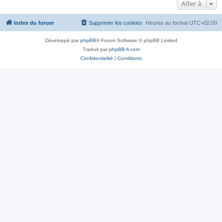
Aller à
Index du forum
Supprimer les cookies
Heures au format
UTC+02:00
Développé par
phpBB
® Forum Software © phpBB Limited
Traduit par
phpBB-fr.com
Confidentialité
|
Conditions