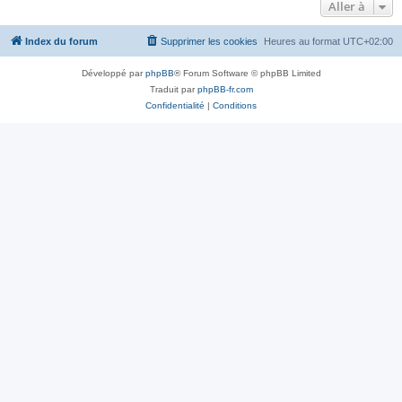
Aller à
Index du forum
Supprimer les cookies
Heures au format
UTC+02:00
Développé par
phpBB
® Forum Software © phpBB Limited
Traduit par
phpBB-fr.com
Confidentialité
|
Conditions