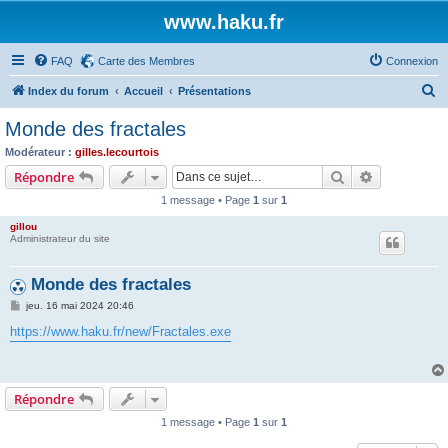
www.haku.fr
FAQ
Carte des Membres
Connexion
R
Index du forum
Accueil
Présentations
e
Monde des fractales
c
Modérateur :
gilles.lecourtois
h
Rechercher
Recherche 
Répondre
e
1 message • Page
1
sur
1
r
gillou
c
Administrateur du site
h
Monde des fractales
e
M
jeu. 16 mai 2024 20:46
r
e
s
https://www.haku.fr/new/Fractales.exe
s
a
g
e
Répondre
1 message • Page
1
sur
1