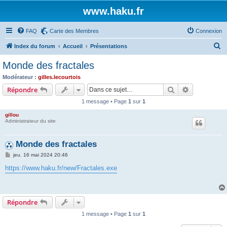
www.haku.fr
FAQ
Carte des Membres
Connexion
R
Index du forum
Accueil
Présentations
e
Monde des fractales
c
Modérateur :
gilles.lecourtois
h
Rechercher
Recherche 
Répondre
e
1 message • Page
1
sur
1
r
gillou
c
Administrateur du site
h
Monde des fractales
e
M
jeu. 16 mai 2024 20:46
r
e
s
https://www.haku.fr/new/Fractales.exe
s
a
g
e
Répondre
1 message • Page
1
sur
1