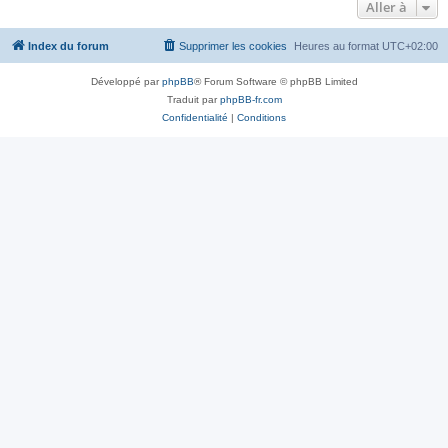
Aller à
Index du forum
Supprimer les cookies
Heures au format
UTC+02:00
Développé par
phpBB
® Forum Software © phpBB Limited
Traduit par
phpBB-fr.com
Confidentialité
|
Conditions