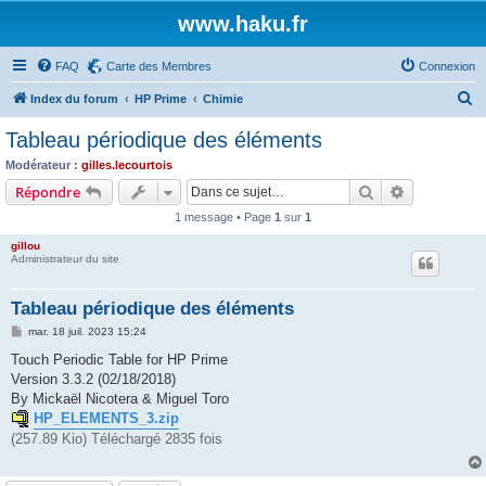
www.haku.fr
FAQ
Carte des Membres
Connexion
R
Index du forum
HP Prime
Chimie
e
Tableau périodique des éléments
c
Modérateur :
gilles.lecourtois
h
Rechercher
Recherche 
Répondre
e
1 message • Page
1
sur
1
r
gillou
c
Administrateur du site
h
Tableau périodique des éléments
e
M
mar. 18 juil. 2023 15:24
r
e
s
Touch Periodic Table for HP Prime
s
Version 3.3.2 (02/18/2018)
a
g
By Mickaël Nicotera & Miguel Toro
e
HP_ELEMENTS_3.zip
(257.89 Kio) Téléchargé 2835 fois