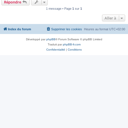
Répondre
1 message • Page
1
sur
1
Aller à
Index du forum
Supprimer les cookies
Heures au format
UTC+02:00
Développé par
phpBB
® Forum Software © phpBB Limited
Traduit par
phpBB-fr.com
Confidentialité
|
Conditions