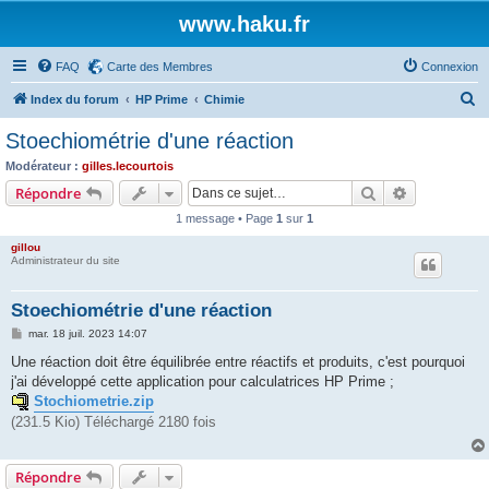
www.haku.fr
FAQ
Carte des Membres
Connexion
R
Index du forum
HP Prime
Chimie
e
Stoechiométrie d'une réaction
c
Modérateur :
gilles.lecourtois
h
Rechercher
Recherche 
Répondre
e
1 message • Page
1
sur
1
r
gillou
c
Administrateur du site
h
Stoechiométrie d'une réaction
e
M
mar. 18 juil. 2023 14:07
r
e
s
Une réaction doit être équilibrée entre réactifs et produits, c'est pourquoi
s
j'ai développé cette application pour calculatrices HP Prime ;
a
g
Stochiometrie.zip
e
(231.5 Kio) Téléchargé 2180 fois
Répondre