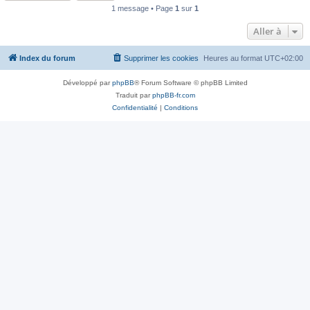
1 message • Page
1
sur
1
Aller à
Index du forum
Supprimer les cookies
Heures au format
UTC+02:00
Développé par
phpBB
® Forum Software © phpBB Limited
Traduit par
phpBB-fr.com
Confidentialité
|
Conditions