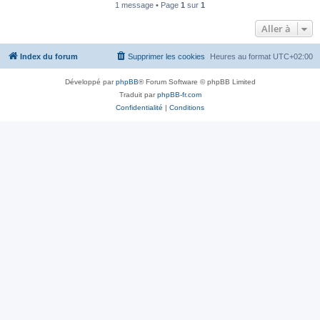
1 message • Page
1
sur
1
Aller à
Index du forum
Supprimer les cookies
Heures au format
UTC+02:00
Développé par
phpBB
® Forum Software © phpBB Limited
Traduit par
phpBB-fr.com
Confidentialité
|
Conditions