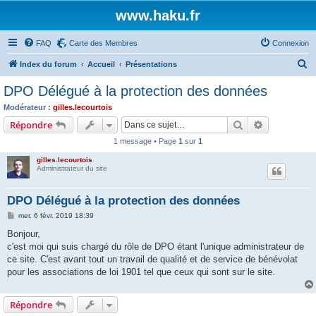
www.haku.fr
FAQ
Carte des Membres
Connexion
R
Index du forum
Accueil
Présentations
e
DPO Délégué à la protection des données
c
Modérateur :
gilles.lecourtois
h
Rechercher
Recherche 
Répondre
e
1 message • Page
1
sur
1
r
gilles.lecourtois
c
Administrateur du site
h
DPO Délégué à la protection des données
e
M
mer. 6 févr. 2019 18:39
r
e
s
Bonjour,
s
c'est moi qui suis chargé du rôle de DPO étant l'unique administrateur de
a
g
ce site. C'est avant tout un travail de qualité et de service de bénévolat
e
pour les associations de loi 1901 tel que ceux qui sont sur le site.
Répondre