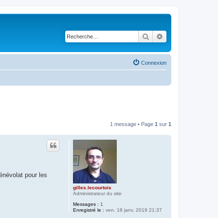
Rechercher
Recherche avancé
Connexion
1 message • Page
1
sur
1
bénévolat pour les
gilles.lecourtois
Administrateur du site
Messages :
1
Enregistré le :
ven. 18 janv. 2019 21:37