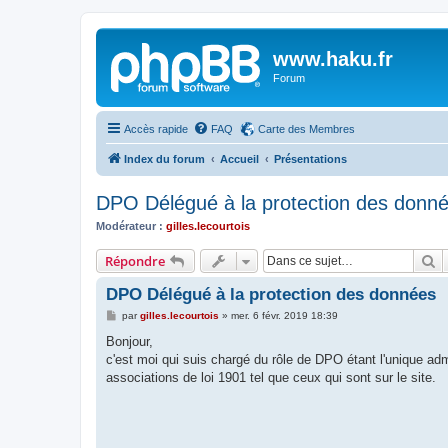
www.haku.fr
Forum
Accès rapide
FAQ
Carte des Membres
Index du forum
Accueil
Présentations
DPO Délégué à la protection des donn
Modérateur :
gilles.lecourtois
R
Répondre
DPO Délégué à la protection des données
M
par
gilles.lecourtois
»
mer. 6 févr. 2019 18:39
e
s
Bonjour,
s
c'est moi qui suis chargé du rôle de DPO étant l'unique admi
a
g
associations de loi 1901 tel que ceux qui sont sur le site.
e