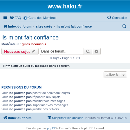
www.haku.fr
FAQ
Carte des Membres
Connexion
R
Index du forum
sites créés
ils m'ont fait confiance
e
ils m'ont fait confiance
c
Modérateur :
gilles.lecourtois
h
Rechercher
Recherche avanc
Nouveau sujet
e
0 sujet • Page
1
sur
1
r
Il n’y a aucun sujet ou message dans ce forum.
c
Aller à
h
e
PERMISSIONS DU FORUM
r
Vous
ne pouvez pas
poster de nouveaux sujets
Vous
ne pouvez pas
répondre aux sujets
Vous
ne pouvez pas
modifier vos messages
Vous
ne pouvez pas
supprimer vos messages
Vous
ne pouvez pas
joindre des fichiers
Index du forum
Supprimer les cookies
Heures au format
UTC+02:00
Développé par
phpBB
® Forum Software © phpBB Limited