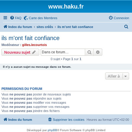
www.haku.fr
FAQ
Carte des Membres
Connexion
R
Index du forum
sites créés
ils m'ont fait confiance
e
ils m'ont fait confiance
c
Modérateur :
gilles.lecourtois
h
Rechercher
Recherche avanc
Nouveau sujet
e
0 sujet • Page
1
sur
1
r
Il n’y a aucun sujet ou message dans ce forum.
c
Aller à
h
e
PERMISSIONS DU FORUM
r
Vous
ne pouvez pas
poster de nouveaux sujets
Vous
ne pouvez pas
répondre aux sujets
Vous
ne pouvez pas
modifier vos messages
Vous
ne pouvez pas
supprimer vos messages
Vous
ne pouvez pas
joindre des fichiers
Index du forum
Supprimer les cookies
Heures au format
UTC+02:00
Développé par
phpBB
® Forum Software © phpBB Limited