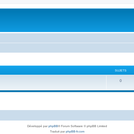
SUJETS
0
Développé par
phpBB
® Forum Software © phpBB Limited
Traduit par
phpBB-fr.com