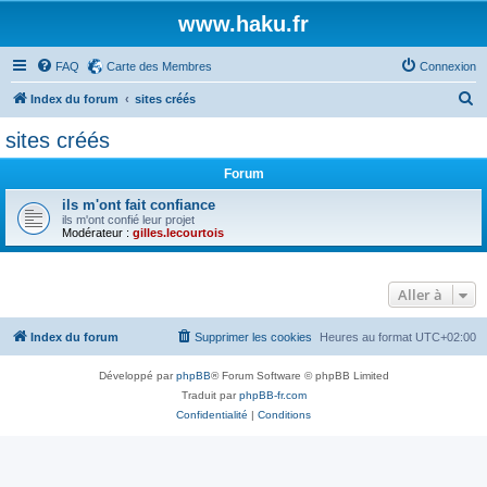
www.haku.fr
FAQ
Carte des Membres
Connexion
R
Index du forum
sites créés
e
sites créés
c
Forum
h
e
ils m'ont fait confiance
ils m'ont confié leur projet
r
Modérateur :
gilles.lecourtois
c
h
Aller à
e
r
Index du forum
Supprimer les cookies
Heures au format
UTC+02:00
Développé par
phpBB
® Forum Software © phpBB Limited
Traduit par
phpBB-fr.com
Confidentialité
|
Conditions