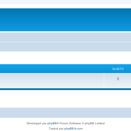
SUJETS
0
Développé par
phpBB
® Forum Software © phpBB Limited
Traduit par
phpBB-fr.com