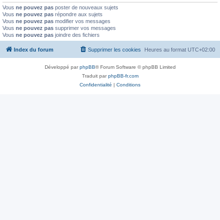
Vous
ne pouvez pas
poster de nouveaux sujets
Vous
ne pouvez pas
répondre aux sujets
Vous
ne pouvez pas
modifier vos messages
Vous
ne pouvez pas
supprimer vos messages
Vous
ne pouvez pas
joindre des fichiers
Index du forum
Supprimer les cookies
Heures au format
UTC+02:00
Développé par
phpBB
® Forum Software © phpBB Limited
Traduit par
phpBB-fr.com
Confidentialité
|
Conditions