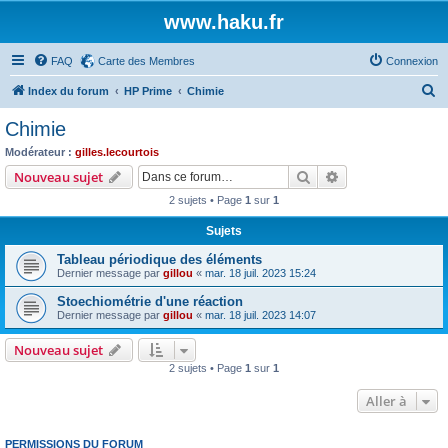
www.haku.fr
FAQ
Carte des Membres
Connexion
R
Index du forum
HP Prime
Chimie
e
Chimie
c
Modérateur :
gilles.lecourtois
h
Rechercher
Recherche avanc
Nouveau sujet
e
2 sujets • Page
1
sur
1
r
Sujets
c
Tableau périodique des éléments
h
Dernier message par
gillou
«
mar. 18 juil. 2023 15:24
e
Stoechiométrie d'une réaction
r
Dernier message par
gillou
«
mar. 18 juil. 2023 14:07
Nouveau sujet
2 sujets • Page
1
sur
1
Aller à
PERMISSIONS DU FORUM