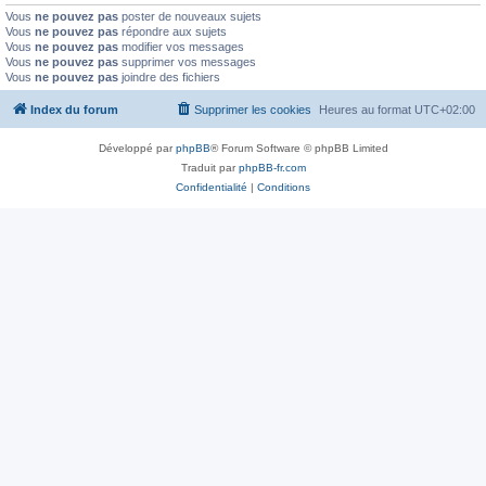
Vous
ne pouvez pas
poster de nouveaux sujets
Vous
ne pouvez pas
répondre aux sujets
Vous
ne pouvez pas
modifier vos messages
Vous
ne pouvez pas
supprimer vos messages
Vous
ne pouvez pas
joindre des fichiers
Index du forum
Supprimer les cookies
Heures au format
UTC+02:00
Développé par
phpBB
® Forum Software © phpBB Limited
Traduit par
phpBB-fr.com
Confidentialité
|
Conditions