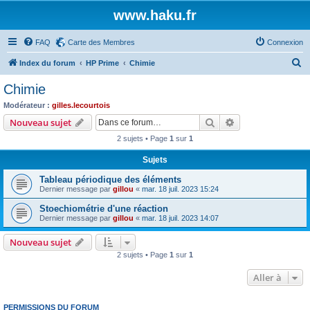
www.haku.fr
FAQ
Carte des Membres
Connexion
R
Index du forum
HP Prime
Chimie
e
Chimie
c
Modérateur :
gilles.lecourtois
h
Rechercher
Recherche avanc
Nouveau sujet
e
2 sujets • Page
1
sur
1
r
Sujets
c
Tableau périodique des éléments
h
Dernier message par
gillou
«
mar. 18 juil. 2023 15:24
e
Stoechiométrie d'une réaction
r
Dernier message par
gillou
«
mar. 18 juil. 2023 14:07
Nouveau sujet
2 sujets • Page
1
sur
1
Aller à
PERMISSIONS DU FORUM