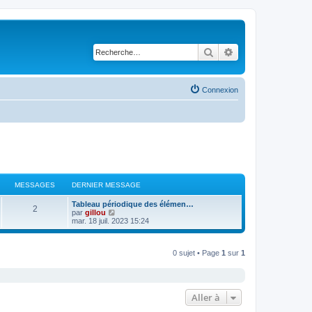
Rechercher
Recherche avancé
Connexion
MESSAGES
DERNIER MESSAGE
Tableau périodique des élémen…
2
V
par
gillou
o
mar. 18 juil. 2023 15:24
i
r
l
0 sujet • Page
1
sur
1
e
d
e
r
n
i
Aller à
e