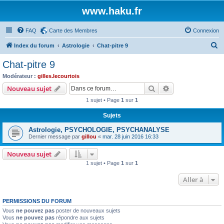
www.haku.fr
FAQ
Carte des Membres
Connexion
R
Index du forum
Astrologie
Chat-pitre 9
e
Chat-pitre 9
c
Modérateur :
gilles.lecourtois
h
Rechercher
Recherche avanc
Nouveau sujet
e
1 sujet • Page
1
sur
1
r
Sujets
c
Astrologie, PSYCHOLOGIE, PSYCHANALYSE
h
Dernier message par
gillou
«
mar. 28 juin 2016 16:33
e
Nouveau sujet
r
1 sujet • Page
1
sur
1
Aller à
PERMISSIONS DU FORUM
Vous
ne pouvez pas
poster de nouveaux sujets
Vous
ne pouvez pas
répondre aux sujets