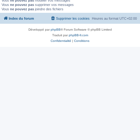
Vous
ne pouvez pas
modifier vos messages
Vous
ne pouvez pas
supprimer vos messages
Vous
ne pouvez pas
joindre des fichiers
Index du forum
Supprimer les cookies
Heures au format
UTC+02:00
Développé par
phpBB
® Forum Software © phpBB Limited
Traduit par
phpBB-fr.com
Confidentialité
|
Conditions