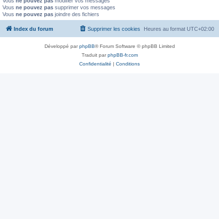
Vous
ne pouvez pas
modifier vos messages
Vous
ne pouvez pas
supprimer vos messages
Vous
ne pouvez pas
joindre des fichiers
Index du forum
Supprimer les cookies
Heures au format
UTC+02:00
Développé par
phpBB
® Forum Software © phpBB Limited
Traduit par
phpBB-fr.com
Confidentialité
|
Conditions