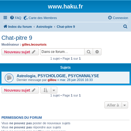
www.haku.fr
FAQ
Carte des Membres
Connexion
R
Index du forum
Astrologie
Chat-pitre 9
e
Chat-pitre 9
c
Modérateur :
gilles.lecourtois
h
Rechercher
Recherche avanc
Nouveau sujet
e
1 sujet • Page
1
sur
1
r
Sujets
c
Astrologie, PSYCHOLOGIE, PSYCHANALYSE
h
Dernier message par
gillou
«
mar. 28 juin 2016 16:33
e
Nouveau sujet
r
1 sujet • Page
1
sur
1
Aller à
PERMISSIONS DU FORUM
Vous
ne pouvez pas
poster de nouveaux sujets
Vous
ne pouvez pas
répondre aux sujets