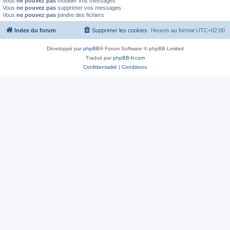
Vous
ne pouvez pas
modifier vos messages
Vous
ne pouvez pas
supprimer vos messages
Vous
ne pouvez pas
joindre des fichiers
Index du forum
Supprimer les cookies
Heures au format
UTC+02:00
Développé par
phpBB
® Forum Software © phpBB Limited
Traduit par
phpBB-fr.com
Confidentialité
|
Conditions