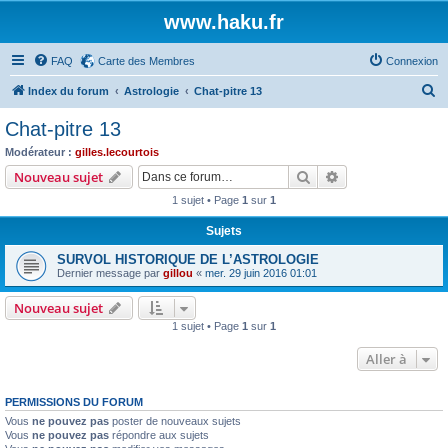
www.haku.fr
FAQ
Carte des Membres
Connexion
R
Index du forum
Astrologie
Chat-pitre 13
e
Chat-pitre 13
c
Modérateur :
gilles.lecourtois
h
Rechercher
Recherche avanc
Nouveau sujet
e
1 sujet • Page
1
sur
1
r
Sujets
c
SURVOL HISTORIQUE DE L’ASTROLOGIE
h
Dernier message par
gillou
«
mer. 29 juin 2016 01:01
e
Nouveau sujet
r
1 sujet • Page
1
sur
1
Aller à
PERMISSIONS DU FORUM
Vous
ne pouvez pas
poster de nouveaux sujets
Vous
ne pouvez pas
répondre aux sujets