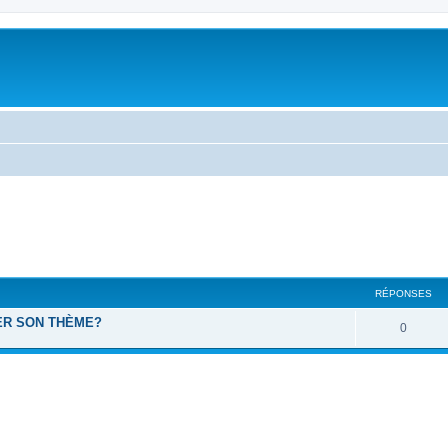
cher
cherche avancée
RÉPONSES
ER SON THÈME?
0