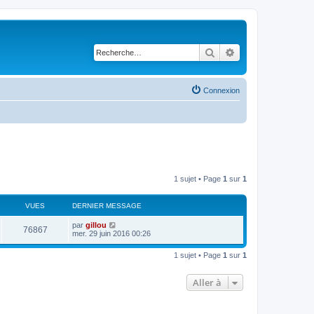
Rechercher
Recherche avancé
Connexion
1 sujet • Page
1
sur
1
VUES
DERNIER MESSAGE
par
gillou
76867
mer. 29 juin 2016 00:26
1 sujet • Page
1
sur
1
Aller à