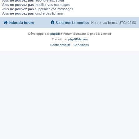
Vous
ne pouvez pas
répondre aux sujets
Vous
ne pouvez pas
modifier vos messages
Vous
ne pouvez pas
supprimer vos messages
Vous
ne pouvez pas
joindre des fichiers
Index du forum
Supprimer les cookies
Heures au format
UTC+02:00
Développé par
phpBB
® Forum Software © phpBB Limited
Traduit par
phpBB-fr.com
Confidentialité
|
Conditions