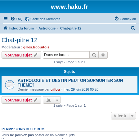
www.haku.fr
FAQ
Carte des Membres
Connexion
R
Index du forum
Astrologie
Chat-pitre 12
e
Chat-pitre 12
c
Modérateur :
gilles.lecourtois
h
Rechercher
Recherche avanc
Nouveau sujet
e
1 sujet • Page
1
sur
1
r
Sujets
c
ASTROLOGIE ET DESTIN PEUT-ON SURMONTER SON
h
THÈME?
e
Dernier message par
gillou
«
mer. 29 juin 2016 00:26
r
Nouveau sujet
1 sujet • Page
1
sur
1
Aller à
PERMISSIONS DU FORUM
Vous
ne pouvez pas
poster de nouveaux sujets