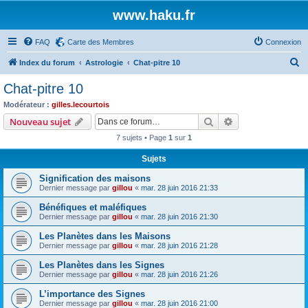
www.haku.fr
FAQ
Carte des Membres
Connexion
R
Index du forum
Astrologie
Chat-pitre 10
e
Chat-pitre 10
c
Modérateur :
gilles.lecourtois
h
Rechercher
Recherche avanc
Nouveau sujet
e
7 sujets • Page
1
sur
1
r
Sujets
c
Signification des maisons
h
Dernier message par
gillou
«
mar. 28 juin 2016 21:33
e
Bénéfiques et maléfiques
r
Dernier message par
gillou
«
mar. 28 juin 2016 21:30
Les Planètes dans les Maisons
Dernier message par
gillou
«
mar. 28 juin 2016 21:28
Les Planètes dans les Signes
Dernier message par
gillou
«
mar. 28 juin 2016 21:26
L’importance des Signes
Dernier message par
gillou
«
mar. 28 juin 2016 21:00