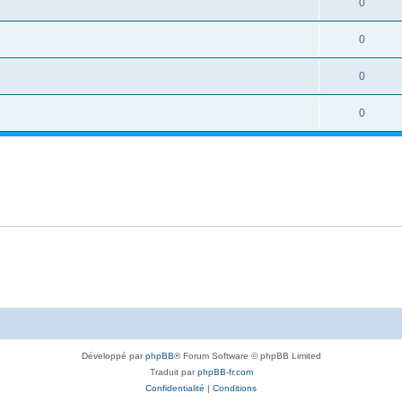
0
0
0
0
Développé par
phpBB
® Forum Software © phpBB Limited
Traduit par
phpBB-fr.com
Confidentialité
|
Conditions