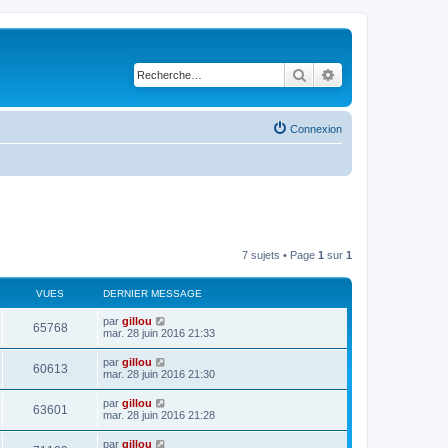
Rechercher
Recherche avancé
Connexion
7 sujets • Page
1
sur
1
VUES
DERNIER MESSAGE
par
gillou
65768
mar. 28 juin 2016 21:33
par
gillou
60613
mar. 28 juin 2016 21:30
par
gillou
63601
mar. 28 juin 2016 21:28
par
gillou