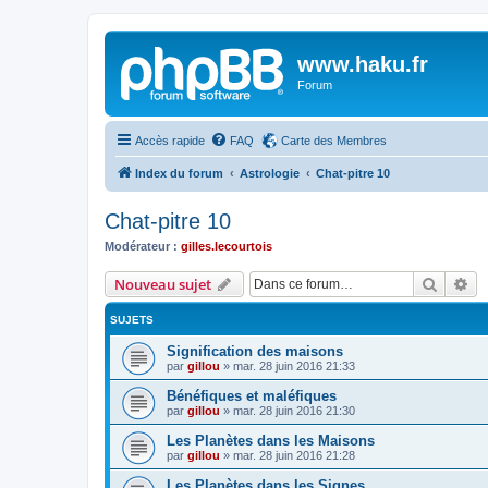
www.haku.fr
Forum
Accès rapide
FAQ
Carte des Membres
Index du forum
Astrologie
Chat-pitre 10
Chat-pitre 10
Modérateur :
gilles.lecourtois
Recher
Re
Nouveau sujet
SUJETS
Signification des maisons
par
gillou
»
mar. 28 juin 2016 21:33
Bénéfiques et maléfiques
par
gillou
»
mar. 28 juin 2016 21:30
Les Planètes dans les Maisons
par
gillou
»
mar. 28 juin 2016 21:28
Les Planètes dans les Signes