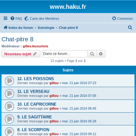
www.haku.fr
FAQ
Carte des Membres
Connexion
R
Index du forum
Astrologie
Chat-pitre 8
e
Chat-pitre 8
c
Modérateur :
gilles.lecourtois
h
Rechercher
Recherche avanc
Nouveau sujet
e
13 sujets • Page
1
sur
1
r
Sujets
c
12. LES POISSONS
h
Dernier message par
gillou
«
mar. 21 juin 2016 07:23
e
11. LE VERSEAU
r
Dernier message par
gillou
«
mar. 21 juin 2016 07:05
10. LE CAPRICORNE
Dernier message par
gillou
«
mar. 21 juin 2016 06:45
9. LE SAGITTAIRE
Dernier message par
gillou
«
mar. 21 juin 2016 06:28
8. LE SCORPION
Dernier message par
gillou
«
mar. 21 juin 2016 06:12