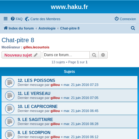
www.haku.fr
FAQ
Carte des Membres
Connexion
R
Index du forum
Astrologie
Chat-pitre 8
e
Chat-pitre 8
c
Modérateur :
gilles.lecourtois
h
Rechercher
Recherche avanc
Nouveau sujet
e
13 sujets • Page
1
sur
1
r
Sujets
c
12. LES POISSONS
h
Dernier message par
gillou
«
mar. 21 juin 2016 07:23
e
11. LE VERSEAU
r
Dernier message par
gillou
«
mar. 21 juin 2016 07:05
10. LE CAPRICORNE
Dernier message par
gillou
«
mar. 21 juin 2016 06:45
9. LE SAGITTAIRE
Dernier message par
gillou
«
mar. 21 juin 2016 06:28
8. LE SCORPION
Dernier message par
gillou
«
mar. 21 juin 2016 06:12