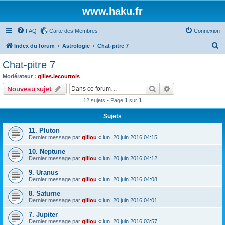
www.haku.fr
FAQ
Carte des Membres
Connexion
R
Index du forum
Astrologie
Chat-pitre 7
e
Chat-pitre 7
c
Modérateur :
gilles.lecourtois
h
Rechercher
Recherche avanc
Nouveau sujet
e
12 sujets • Page
1
sur
1
r
Sujets
c
11. Pluton
h
Dernier message par
gillou
«
lun. 20 juin 2016 04:15
e
10. Neptune
r
Dernier message par
gillou
«
lun. 20 juin 2016 04:12
9. Uranus
Dernier message par
gillou
«
lun. 20 juin 2016 04:08
8. Saturne
Dernier message par
gillou
«
lun. 20 juin 2016 04:01
7. Jupiter
Dernier message par
gillou
«
lun. 20 juin 2016 03:57