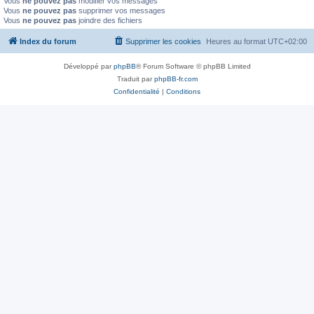
Vous
ne pouvez pas
modifier vos messages
Vous
ne pouvez pas
supprimer vos messages
Vous
ne pouvez pas
joindre des fichiers
Index du forum
Supprimer les cookies
Heures au format
UTC+02:00
Développé par
phpBB
® Forum Software © phpBB Limited
Traduit par
phpBB-fr.com
Confidentialité
|
Conditions