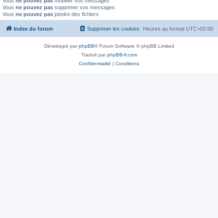
Vous
ne pouvez pas
modifier vos messages
Vous
ne pouvez pas
supprimer vos messages
Vous
ne pouvez pas
joindre des fichiers
Index du forum
Supprimer les cookies
Heures au format
UTC+02:00
Développé par
phpBB
® Forum Software © phpBB Limited
Traduit par
phpBB-fr.com
Confidentialité
|
Conditions