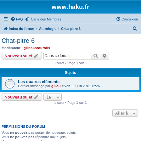
www.haku.fr
FAQ
Carte des Membres
Connexion
R
Index du forum
Astrologie
Chat-pitre 6
e
Chat-pitre 6
c
Modérateur :
gilles.lecourtois
h
Rechercher
Recherche avanc
Nouveau sujet
e
1 sujet • Page
1
sur
1
r
Sujets
c
Les quatres éléments
h
Dernier message par
gillou
«
ven. 17 juin 2016 12:26
e
Nouveau sujet
r
1 sujet • Page
1
sur
1
Aller à
PERMISSIONS DU FORUM
Vous
ne pouvez pas
poster de nouveaux sujets
Vous
ne pouvez pas
répondre aux sujets