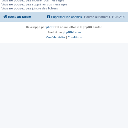
Vous
ne pouvez pas
modifier vos messages
Vous
ne pouvez pas
supprimer vos messages
Vous
ne pouvez pas
joindre des fichiers
Index du forum
Supprimer les cookies
Heures au format
UTC+02:00
Développé par
phpBB
® Forum Software © phpBB Limited
Traduit par
phpBB-fr.com
Confidentialité
|
Conditions