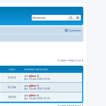
Rechercher
Recherche avancé
Connexion
3 sujets • Page
1
sur
1
VUES
DERNIER MESSAGE
par
gillou
51670
jeu. 16 juin 2016 23:34
par
gillou
81194
jeu. 16 juin 2016 19:46
par
gillou
38530
jeu. 16 juin 2016 15:16
3 sujets • Page
1
sur
1