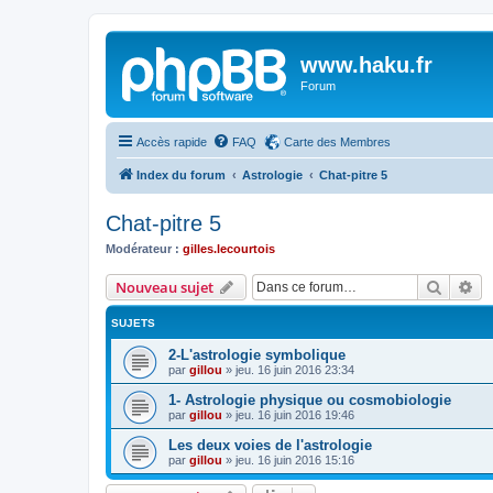
www.haku.fr
Forum
Accès rapide
FAQ
Carte des Membres
Index du forum
Astrologie
Chat-pitre 5
Chat-pitre 5
Modérateur :
gilles.lecourtois
Recher
Re
Nouveau sujet
SUJETS
2-L'astrologie symbolique
par
gillou
»
jeu. 16 juin 2016 23:34
1- Astrologie physique ou cosmobiologie
par
gillou
»
jeu. 16 juin 2016 19:46
Les deux voies de l'astrologie
par
gillou
»
jeu. 16 juin 2016 15:16