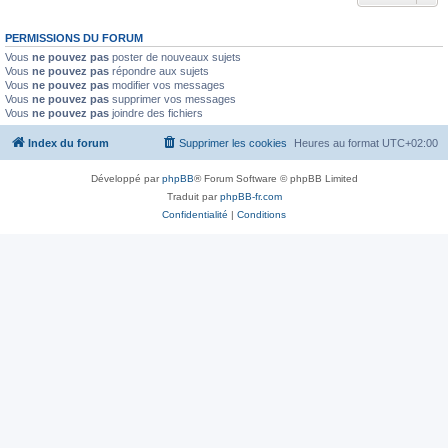
PERMISSIONS DU FORUM
Vous
ne pouvez pas
poster de nouveaux sujets
Vous
ne pouvez pas
répondre aux sujets
Vous
ne pouvez pas
modifier vos messages
Vous
ne pouvez pas
supprimer vos messages
Vous
ne pouvez pas
joindre des fichiers
Index du forum
Supprimer les cookies
Heures au format
UTC+02:00
Développé par
phpBB
® Forum Software © phpBB Limited
Traduit par
phpBB-fr.com
Confidentialité
|
Conditions