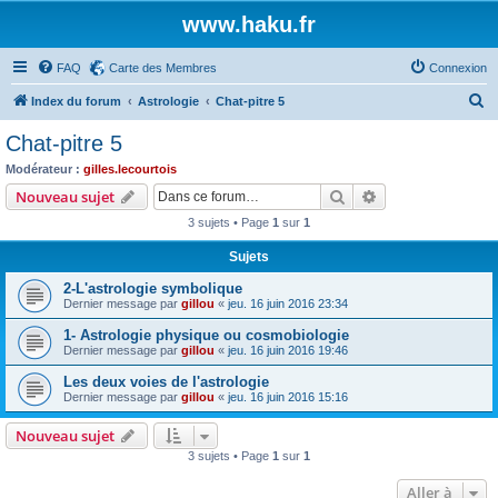
www.haku.fr
FAQ
Carte des Membres
Connexion
R
Index du forum
Astrologie
Chat-pitre 5
e
Chat-pitre 5
c
Modérateur :
gilles.lecourtois
h
Rechercher
Recherche avanc
Nouveau sujet
e
3 sujets • Page
1
sur
1
r
Sujets
c
2-L'astrologie symbolique
h
Dernier message par
gillou
«
jeu. 16 juin 2016 23:34
e
1- Astrologie physique ou cosmobiologie
r
Dernier message par
gillou
«
jeu. 16 juin 2016 19:46
Les deux voies de l'astrologie
Dernier message par
gillou
«
jeu. 16 juin 2016 15:16
Nouveau sujet
3 sujets • Page
1
sur
1
Aller à