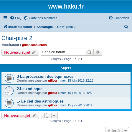
www.haku.fr
FAQ
Carte des Membres
Connexion
R
Index du forum
Astrologie
Chat-pitre 2
e
Chat-pitre 2
c
Modérateur :
gilles.lecourtois
h
Rechercher
Recherche avanc
Nouveau sujet
e
3 sujets • Page
1
sur
1
r
Sujets
c
3-La précession des équinoxes
h
Dernier message par
gillou
«
mer. 15 juin 2016 22:15
e
2-Le zodiaque
r
Dernier message par
gillou
«
mer. 15 juin 2016 20:50
1- Le ciel des astrologues
Dernier message par
gillou
«
mer. 15 juin 2016 20:30
Nouveau sujet
3 sujets • Page
1
sur
1
Aller à