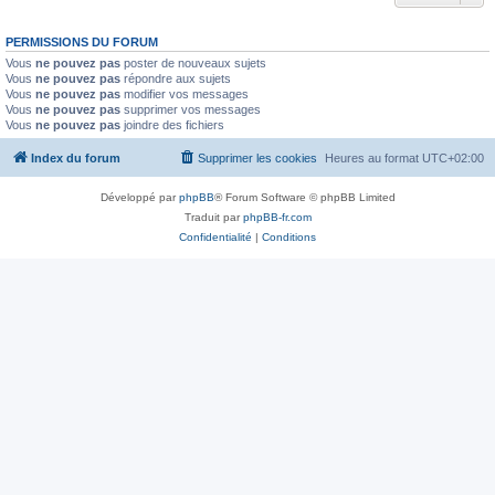
PERMISSIONS DU FORUM
Vous
ne pouvez pas
poster de nouveaux sujets
Vous
ne pouvez pas
répondre aux sujets
Vous
ne pouvez pas
modifier vos messages
Vous
ne pouvez pas
supprimer vos messages
Vous
ne pouvez pas
joindre des fichiers
Index du forum
Supprimer les cookies
Heures au format
UTC+02:00
Développé par
phpBB
® Forum Software © phpBB Limited
Traduit par
phpBB-fr.com
Confidentialité
|
Conditions