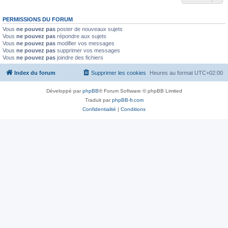
PERMISSIONS DU FORUM
Vous
ne pouvez pas
poster de nouveaux sujets
Vous
ne pouvez pas
répondre aux sujets
Vous
ne pouvez pas
modifier vos messages
Vous
ne pouvez pas
supprimer vos messages
Vous
ne pouvez pas
joindre des fichiers
Index du forum
Supprimer les cookies
Heures au format
UTC+02:00
Développé par
phpBB
® Forum Software © phpBB Limited
Traduit par
phpBB-fr.com
Confidentialité
|
Conditions