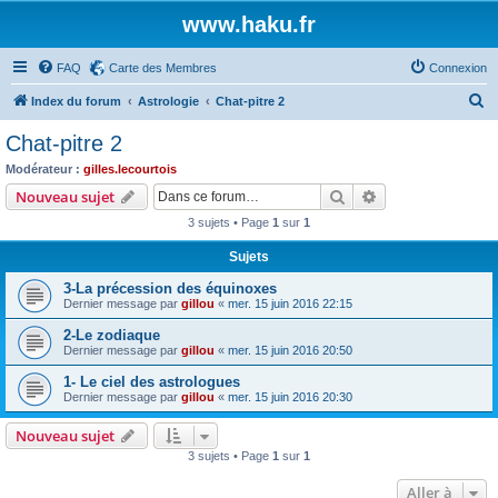
www.haku.fr
FAQ
Carte des Membres
Connexion
R
Index du forum
Astrologie
Chat-pitre 2
e
Chat-pitre 2
c
Modérateur :
gilles.lecourtois
h
Rechercher
Recherche avanc
Nouveau sujet
e
3 sujets • Page
1
sur
1
r
Sujets
c
3-La précession des équinoxes
h
Dernier message par
gillou
«
mer. 15 juin 2016 22:15
e
2-Le zodiaque
r
Dernier message par
gillou
«
mer. 15 juin 2016 20:50
1- Le ciel des astrologues
Dernier message par
gillou
«
mer. 15 juin 2016 20:30
Nouveau sujet
3 sujets • Page
1
sur
1
Aller à