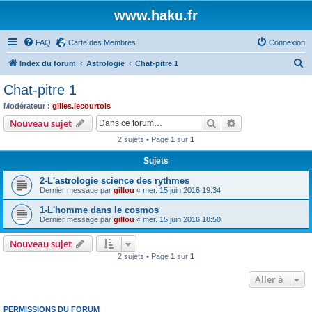
www.haku.fr
FAQ
Carte des Membres
Connexion
R
Index du forum
Astrologie
Chat-pitre 1
e
Chat-pitre 1
c
Modérateur :
gilles.lecourtois
h
Rechercher
Recherche avanc
Nouveau sujet
e
2 sujets • Page
1
sur
1
r
Sujets
c
2-L'astrologie science des rythmes
h
Dernier message par
gillou
«
mer. 15 juin 2016 19:34
e
1-L'homme dans le cosmos
r
Dernier message par
gillou
«
mer. 15 juin 2016 18:50
Nouveau sujet
2 sujets • Page
1
sur
1
Aller à
PERMISSIONS DU FORUM