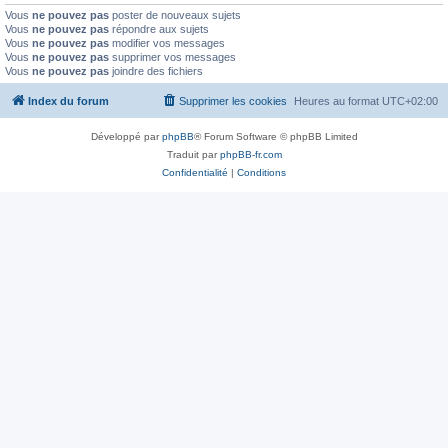
Vous
ne pouvez pas
poster de nouveaux sujets
Vous
ne pouvez pas
répondre aux sujets
Vous
ne pouvez pas
modifier vos messages
Vous
ne pouvez pas
supprimer vos messages
Vous
ne pouvez pas
joindre des fichiers
Index du forum
Supprimer les cookies
Heures au format
UTC+02:00
Développé par
phpBB
® Forum Software © phpBB Limited
Traduit par
phpBB-fr.com
Confidentialité
|
Conditions