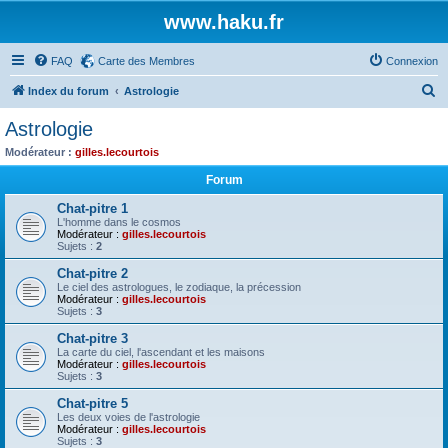
www.haku.fr
FAQ
Carte des Membres
Connexion
R
Index du forum
Astrologie
e
Astrologie
c
Modérateur :
gilles.lecourtois
h
Forum
e
Chat-pitre 1
r
L'homme dans le cosmos
Modérateur :
gilles.lecourtois
c
Sujets :
2
h
Chat-pitre 2
e
Le ciel des astrologues, le zodiaque, la précession
Modérateur :
gilles.lecourtois
r
Sujets :
3
Chat-pitre 3
La carte du ciel, l'ascendant et les maisons
Modérateur :
gilles.lecourtois
Sujets :
3
Chat-pitre 5
Les deux voies de l'astrologie
Modérateur :
gilles.lecourtois
Sujets :
3