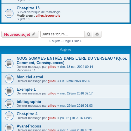
Chat-pitre 13
Survol historique de l'astrologie
Modérateur :
gilles.lecourtois
Sujets :
1
Rechercher
Recherche avanc
Nouveau sujet
6 sujets • Page
1
sur
1
Sujets
NOUS SOMMES ENTRÉS DANS L'ÈRE DU VERSEAU / (Quoi,
Comment, Conséquences)
Dernier message par
gillou
«
dim. 13 oct. 2024 00:14
Réponses :
1
Mon ciel astral
Dernier message par
gillou
«
lun. 6 mai 2024 05:06
Exemple 1
Dernier message par
gillou
«
mer. 29 juin 2016 02:17
bibliographie
Dernier message par
gillou
«
mer. 29 juin 2016 01:03
Chat-pitre 4
Dernier message par
gillou
«
jeu. 16 juin 2016 14:03
Avant-Propos
Dernier message par
gillou
«
mer. 15 juin 2016 18:31