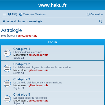
www.haku.fr
FAQ
Carte des Membres
Connexion
R
Index du forum
Astrologie
e
Astrologie
c
Modérateur :
gilles.lecourtois
h
Forum
e
Chat-pitre 1
r
L'homme dans le cosmos
Modérateur :
gilles.lecourtois
c
Sujets :
2
h
Chat-pitre 2
e
Le ciel des astrologues, le zodiaque, la précession
Modérateur :
gilles.lecourtois
r
Sujets :
3
Chat-pitre 3
La carte du ciel, l'ascendant et les maisons
Modérateur :
gilles.lecourtois
Sujets :
3
Chat-pitre 5
Les deux voies de l'astrologie
Modérateur :
gilles.lecourtois
Sujets :
3