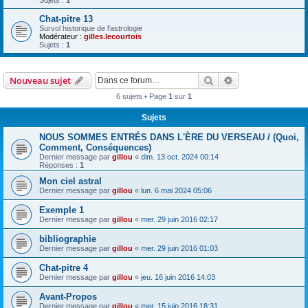
Chat-pitre 13
Survol historique de l'astrologie
Modérateur :
gilles.lecourtois
Sujets :
1
Rechercher
Recherche avanc
Nouveau sujet
6 sujets • Page
1
sur
1
Sujets
NOUS SOMMES ENTRÉS DANS L'ÈRE DU VERSEAU / (Quoi,
Comment, Conséquences)
Dernier message par
gillou
«
dim. 13 oct. 2024 00:14
Réponses :
1
Mon ciel astral
Dernier message par
gillou
«
lun. 6 mai 2024 05:06
Exemple 1
Dernier message par
gillou
«
mer. 29 juin 2016 02:17
bibliographie
Dernier message par
gillou
«
mer. 29 juin 2016 01:03
Chat-pitre 4
Dernier message par
gillou
«
jeu. 16 juin 2016 14:03
Avant-Propos
Dernier message par
gillou
«
mer. 15 juin 2016 18:31