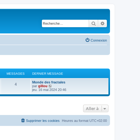
Rechercher
Recherche avancé
Connexion
MESSAGES
DERNIER MESSAGE
Monde des fractales
4
V
par
gillou
o
jeu. 16 mai 2024 20:46
i
r
l
e
Aller à
d
e
r
n
Supprimer les cookies
Heures au format
UTC+02:00
i
e
r
m
e