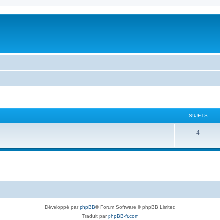
SUJETS
4
Développé par
phpBB
® Forum Software © phpBB Limited
Traduit par
phpBB-fr.com