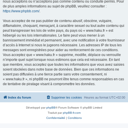
nous acceptons ou n’acceptons pas comme contenu ou conduite permis. Pour
de plus amples informations au sujet de phpBB, veuillez consulter :
https://www.phpbb.com/
.
Vous acceptez de ne pas publier de contenu abusif, obscène, vulgaire,
diffamatoire, choquant, menaçant, à caractère sexuel ou tout autre contenu qui
peut transgresser les lois de votre pays, du pays où « www.haku.fr » est
hébergé ou les lois internationales. Le faire peut vous mener à un
bannissement immédiat et permanent, avec une notification à votre fournisseur
d’accès à Internet si nous le jugeons nécessaire. Les adresses IP de tous les
messages sont enregistrées pour aider au renforcement de ces conditions.
Vous acceptez que « www.haku.fr » supprime, modifie, déplace ou verrouille
n’importe quel sujet lorsque nous estimons que cela est nécessaire. En tant
que membre, vous acceptez que toutes les informations que vous avez saisies
soient stockées dans notre base de données. Bien que ces informations ne
soient pas diffusées à une tierce partie sans votre consentement, ni
« www.haku.fr », ni phpBB ne pourront être tenus comme responsables en cas
de tentative de piratage visant à compromettre les données.
Index du forum
Supprimer les cookies
Heures au format
UTC+02:00
Développé par
phpBB
® Forum Software © phpBB Limited
Traduit par
phpBB-fr.com
Confidentialité
|
Conditions