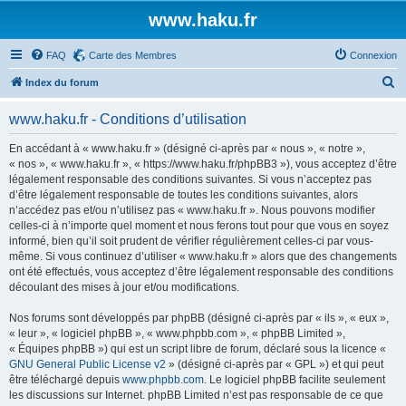
www.haku.fr
FAQ
Carte des Membres
Connexion
R
Index du forum
e
www.haku.fr - Conditions d’utilisation
c
h
En accédant à « www.haku.fr » (désigné ci-après par « nous », « notre »,
« nos », « www.haku.fr », « https://www.haku.fr/phpBB3 »), vous acceptez d’être
e
légalement responsable des conditions suivantes. Si vous n’acceptez pas
r
d’être légalement responsable de toutes les conditions suivantes, alors
n’accédez pas et/ou n’utilisez pas « www.haku.fr ». Nous pouvons modifier
c
celles-ci à n’importe quel moment et nous ferons tout pour que vous en soyez
h
informé, bien qu’il soit prudent de vérifier régulièrement celles-ci par vous-
même. Si vous continuez d’utiliser « www.haku.fr » alors que des changements
e
ont été effectués, vous acceptez d’être légalement responsable des conditions
r
découlant des mises à jour et/ou modifications.
Nos forums sont développés par phpBB (désigné ci-après par « ils », « eux »,
« leur », « logiciel phpBB », « www.phpbb.com », « phpBB Limited »,
« Équipes phpBB ») qui est un script libre de forum, déclaré sous la licence «
GNU General Public License v2
» (désigné ci-après par « GPL ») et qui peut
être téléchargé depuis
www.phpbb.com
. Le logiciel phpBB facilite seulement
les discussions sur Internet. phpBB Limited n’est pas responsable de ce que