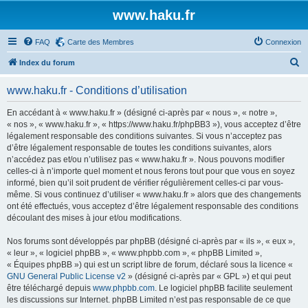
www.haku.fr
FAQ
Carte des Membres
Connexion
R
Index du forum
e
www.haku.fr - Conditions d’utilisation
c
h
En accédant à « www.haku.fr » (désigné ci-après par « nous », « notre »,
« nos », « www.haku.fr », « https://www.haku.fr/phpBB3 »), vous acceptez d’être
e
légalement responsable des conditions suivantes. Si vous n’acceptez pas
r
d’être légalement responsable de toutes les conditions suivantes, alors
n’accédez pas et/ou n’utilisez pas « www.haku.fr ». Nous pouvons modifier
c
celles-ci à n’importe quel moment et nous ferons tout pour que vous en soyez
h
informé, bien qu’il soit prudent de vérifier régulièrement celles-ci par vous-
même. Si vous continuez d’utiliser « www.haku.fr » alors que des changements
e
ont été effectués, vous acceptez d’être légalement responsable des conditions
r
découlant des mises à jour et/ou modifications.
Nos forums sont développés par phpBB (désigné ci-après par « ils », « eux »,
« leur », « logiciel phpBB », « www.phpbb.com », « phpBB Limited »,
« Équipes phpBB ») qui est un script libre de forum, déclaré sous la licence «
GNU General Public License v2
» (désigné ci-après par « GPL ») et qui peut
être téléchargé depuis
www.phpbb.com
. Le logiciel phpBB facilite seulement
les discussions sur Internet. phpBB Limited n’est pas responsable de ce que