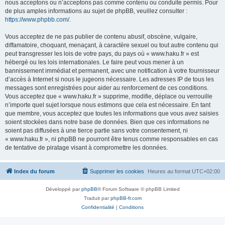
nous acceptons ou n’acceptons pas comme contenu ou conduite permis. Pour
de plus amples informations au sujet de phpBB, veuillez consulter :
https://www.phpbb.com/
.
Vous acceptez de ne pas publier de contenu abusif, obscène, vulgaire,
diffamatoire, choquant, menaçant, à caractère sexuel ou tout autre contenu qui
peut transgresser les lois de votre pays, du pays où « www.haku.fr » est
hébergé ou les lois internationales. Le faire peut vous mener à un
bannissement immédiat et permanent, avec une notification à votre fournisseur
d’accès à Internet si nous le jugeons nécessaire. Les adresses IP de tous les
messages sont enregistrées pour aider au renforcement de ces conditions.
Vous acceptez que « www.haku.fr » supprime, modifie, déplace ou verrouille
n’importe quel sujet lorsque nous estimons que cela est nécessaire. En tant
que membre, vous acceptez que toutes les informations que vous avez saisies
soient stockées dans notre base de données. Bien que ces informations ne
soient pas diffusées à une tierce partie sans votre consentement, ni
« www.haku.fr », ni phpBB ne pourront être tenus comme responsables en cas
de tentative de piratage visant à compromettre les données.
Index du forum
Supprimer les cookies
Heures au format
UTC+02:00
Développé par
phpBB
® Forum Software © phpBB Limited
Traduit par
phpBB-fr.com
Confidentialité
|
Conditions