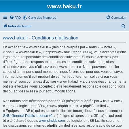
www.haku.fr
FAQ
Carte des Membres
Connexion
R
Index du forum
e
www.haku.fr - Conditions d’utilisation
c
h
En accédant à « www.haku.fr » (désigné ci-après par « nous », « notre »,
« nos », « www.haku.fr », « https://www.haku.fr/phpBB3 »), vous acceptez d’être
e
légalement responsable des conditions suivantes. Si vous n’acceptez pas
r
d’être légalement responsable de toutes les conditions suivantes, alors
n’accédez pas et/ou n’utilisez pas « www.haku.fr ». Nous pouvons modifier
c
celles-ci à n’importe quel moment et nous ferons tout pour que vous en soyez
h
informé, bien qu’il soit prudent de vérifier régulièrement celles-ci par vous-
même. Si vous continuez d’utiliser « www.haku.fr » alors que des changements
e
ont été effectués, vous acceptez d’être légalement responsable des conditions
r
découlant des mises à jour et/ou modifications.
Nos forums sont développés par phpBB (désigné ci-après par « ils », « eux »,
« leur », « logiciel phpBB », « www.phpbb.com », « phpBB Limited »,
« Équipes phpBB ») qui est un script libre de forum, déclaré sous la licence «
GNU General Public License v2
» (désigné ci-après par « GPL ») et qui peut
être téléchargé depuis
www.phpbb.com
. Le logiciel phpBB facilite seulement
les discussions sur Internet. phpBB Limited n’est pas responsable de ce que