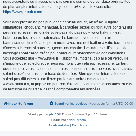
nous acceptons ou n’acceptons pas comme contenu ou conduite permis. Pour
de plus amples informations au sujet de phpBB, veuillez consulter :
https://www.phpbb.com/
.
Vous acceptez de ne pas publier de contenu abusif, obscène, vulgaire,
diffamatoire, choquant, menaçant, à caractère sexuel ou tout autre contenu qui
peut transgresser les lois de votre pays, du pays où « www.haku.fr » est
hébergé ou les lois internationales. Le faire peut vous mener à un
bannissement immédiat et permanent, avec une notification à votre fournisseur
d’accès à Internet si nous le jugeons nécessaire. Les adresses IP de tous les
messages sont enregistrées pour aider au renforcement de ces conditions.
Vous acceptez que « www.haku.fr » supprime, modifie, déplace ou verrouille
n’importe quel sujet lorsque nous estimons que cela est nécessaire. En tant
que membre, vous acceptez que toutes les informations que vous avez saisies
soient stockées dans notre base de données. Bien que ces informations ne
soient pas diffusées à une tierce partie sans votre consentement, ni
« www.haku.fr », ni phpBB ne pourront être tenus comme responsables en cas
de tentative de piratage visant à compromettre les données.
Index du forum
Supprimer les cookies
Heures au format
UTC+02:00
Développé par
phpBB
® Forum Software © phpBB Limited
Traduit par
phpBB-fr.com
Confidentialité
|
Conditions