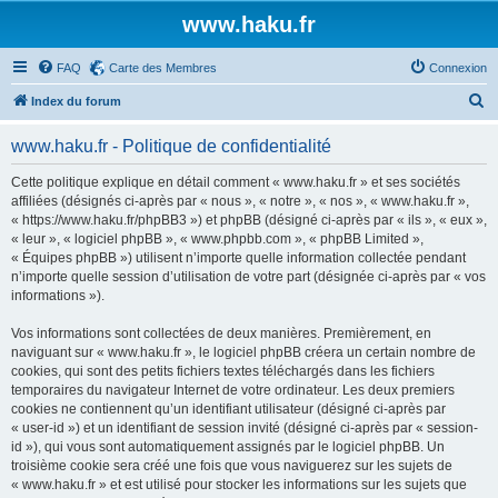
www.haku.fr
FAQ
Carte des Membres
Connexion
R
Index du forum
e
www.haku.fr - Politique de confidentialité
c
h
Cette politique explique en détail comment « www.haku.fr » et ses sociétés
affiliées (désignés ci-après par « nous », « notre », « nos », « www.haku.fr »,
e
« https://www.haku.fr/phpBB3 ») et phpBB (désigné ci-après par « ils », « eux »,
r
« leur », « logiciel phpBB », « www.phpbb.com », « phpBB Limited »,
« Équipes phpBB ») utilisent n’importe quelle information collectée pendant
c
n’importe quelle session d’utilisation de votre part (désignée ci-après par « vos
h
informations »).
e
Vos informations sont collectées de deux manières. Premièrement, en
r
naviguant sur « www.haku.fr », le logiciel phpBB créera un certain nombre de
cookies, qui sont des petits fichiers textes téléchargés dans les fichiers
temporaires du navigateur Internet de votre ordinateur. Les deux premiers
cookies ne contiennent qu’un identifiant utilisateur (désigné ci-après par
« user-id ») et un identifiant de session invité (désigné ci-après par « session-
id »), qui vous sont automatiquement assignés par le logiciel phpBB. Un
troisième cookie sera créé une fois que vous naviguerez sur les sujets de
« www.haku.fr » et est utilisé pour stocker les informations sur les sujets que