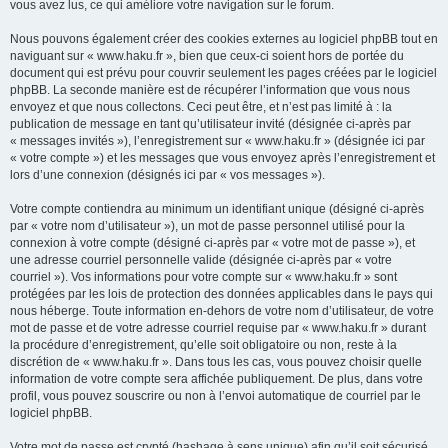
vous avez lus, ce qui améliore votre navigation sur le forum.
Nous pouvons également créer des cookies externes au logiciel phpBB tout en
naviguant sur « www.haku.fr », bien que ceux-ci soient hors de portée du
document qui est prévu pour couvrir seulement les pages créées par le logiciel
phpBB. La seconde manière est de récupérer l’information que vous nous
envoyez et que nous collectons. Ceci peut être, et n’est pas limité à : la
publication de message en tant qu’utilisateur invité (désignée ci-après par
« messages invités »), l’enregistrement sur « www.haku.fr » (désignée ici par
« votre compte ») et les messages que vous envoyez après l’enregistrement et
lors d’une connexion (désignés ici par « vos messages »).
Votre compte contiendra au minimum un identifiant unique (désigné ci-après
par « votre nom d’utilisateur »), un mot de passe personnel utilisé pour la
connexion à votre compte (désigné ci-après par « votre mot de passe »), et
une adresse courriel personnelle valide (désignée ci-après par « votre
courriel »). Vos informations pour votre compte sur « www.haku.fr » sont
protégées par les lois de protection des données applicables dans le pays qui
nous héberge. Toute information en-dehors de votre nom d’utilisateur, de votre
mot de passe et de votre adresse courriel requise par « www.haku.fr » durant
la procédure d’enregistrement, qu’elle soit obligatoire ou non, reste à la
discrétion de « www.haku.fr ». Dans tous les cas, vous pouvez choisir quelle
information de votre compte sera affichée publiquement. De plus, dans votre
profil, vous pouvez souscrire ou non à l’envoi automatique de courriel par le
logiciel phpBB.
Votre mot de passe est crypté (hashage à sens unique) afin qu’il soit sécurisé.