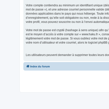
Votre compte contiendra au minimum un identifiant unique (dési
mot de passe »), et une adresse courriel personnelle valide (dé
données applicables dans le pays qui nous héberge. Toute infor
d’enregistrement, qu’elle soit obligatoire ou non, reste à la d
votre profil, vous pouvez souscrire ou non à l’envoi automatique
Votre mot de passe est crypté (hashage à sens unique) afin qu’i
est le moyen d’accès à votre compte sur « www.haku.fr », con
légitimement votre mot de passe. Si vous oubliez votre mot de 
votre nom d’utilisateur et votre courriel, alors le logiciel ph
Les utilisateurs peuvent demander à supprimer toutes leurs d
Index du forum