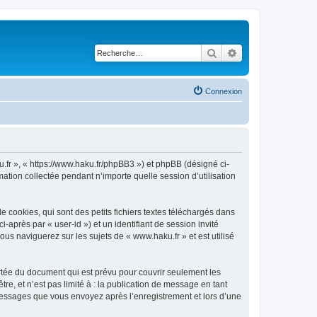
Rechercher
Recherche avancé
Connexion
u.fr », « https://www.haku.fr/phpBB3 ») et phpBB (désigné ci-
mation collectée pendant n’importe quelle session d’utilisation
cookies, qui sont des petits fichiers textes téléchargés dans
i-après par « user-id ») et un identifiant de session invité
us naviguerez sur les sujets de « www.haku.fr » et est utilisé
rtée du document qui est prévu pour couvrir seulement les
e, et n’est pas limité à : la publication de message en tant
s messages que vous envoyez après l’enregistrement et lors d’une