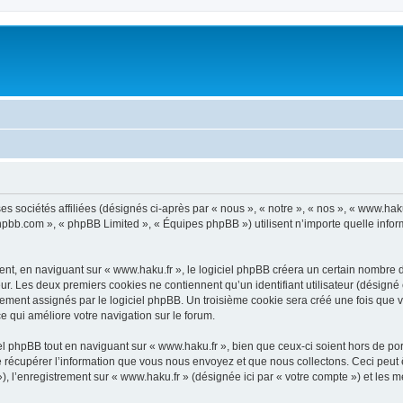
es sociétés affiliées (désignés ci-après par « nous », « notre », « nos », « www.hak
.phpbb.com », « phpBB Limited », « Équipes phpBB ») utilisent n’importe quelle infor
t, en naviguant sur « www.haku.fr », le logiciel phpBB créera un certain nombre de 
ur. Les deux premiers cookies ne contiennent qu’un identifiant utilisateur (désigné c
ement assignés par le logiciel phpBB. Un troisième cookie sera créé une fois que vo
ce qui améliore votre navigation sur le forum.
 phpBB tout en naviguant sur « www.haku.fr », bien que ceux-ci soient hors de po
écupérer l’information que vous nous envoyez et que nous collectons. Ceci peut êtr
 »), l’enregistrement sur « www.haku.fr » (désignée ici par « votre compte ») et le