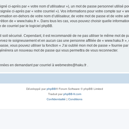
gné ci-après par « votre nom d’utilisateur »), un mot de passe personnel utilisé po
signée ci-après par « votre courriel »). Vos informations pour votre compte sur « ww
mation en-dehors de votre nom d’utilisateur, de votre mot de passe et de votre adr
iscrétion de « www.haku.fr ». Dans tous les cas, vous pouvez choisir quelle informat
 de courriel par le logiciel phpBB.
l soit sécurisé. Cependant, il est recommandé de ne pas utiliser le même mot de pas
servez-le soigneusement et en aucun cas une personne affiliée de « www.haku.fr »
passe, vous pouvez utiliser la fonction « J’ai oublié mon mot de passe » fournie p
pBB générera un nouveau mot de passe qui vous permettra de vous reconnecter.
onnées en demandant par courriel à webmestre@haku.fr .
Développé par
phpBB
® Forum Software © phpBB Limited
Traduit par
phpBB-fr.com
Confidentialité
|
Conditions