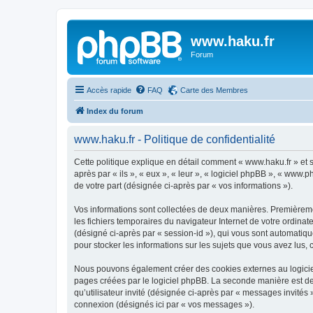
www.haku.fr
Forum
Accès rapide
FAQ
Carte des Membres
Index du forum
www.haku.fr - Politique de confidentialité
Cette politique explique en détail comment « www.haku.fr » et s
après par « ils », « eux », « leur », « logiciel phpBB », « www
de votre part (désignée ci-après par « vos informations »).
Vos informations sont collectées de deux manières. Premièremen
les fichiers temporaires du navigateur Internet de votre ordinate
(désigné ci-après par « session-id »), qui vous sont automatiqu
pour stocker les informations sur les sujets que vous avez lus, 
Nous pouvons également créer des cookies externes au logiciel
pages créées par le logiciel phpBB. La seconde manière est de r
qu’utilisateur invité (désignée ci-après par « messages invités
connexion (désignés ici par « vos messages »).