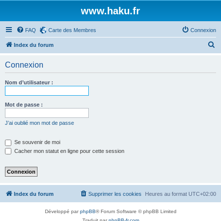
www.haku.fr
FAQ
Carte des Membres
Connexion
R
Index du forum
e
Connexion
c
h
Nom d’utilisateur :
e
r
Mot de passe :
c
J’ai oublié mon mot de passe
h
e
Se souvenir de moi
Cacher mon statut en ligne pour cette session
r
Index du forum
Supprimer les cookies
Heures au format
UTC+02:00
Développé par
phpBB
® Forum Software © phpBB Limited
Traduit par
phpBB-fr.com